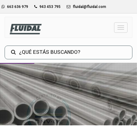
663 636 979
943 453 795
fluidal@fluidal.com
_TXT_
¿QUÉ ESTÁS BUSCANDO?