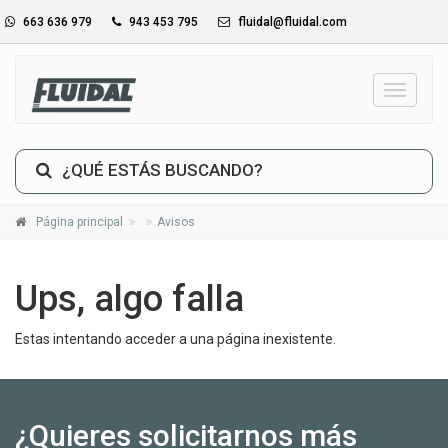
663 636 979
943 453 795
fluidal@fluidal.com
_TXT_
¿QUÉ ESTÁS BUSCANDO?
Página principal
Avisos
Ups, algo falla
Estas intentando acceder a una página inexistente.
¿Quieres solicitarnos más