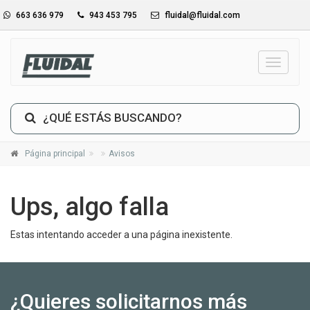
663 636 979
943 453 795
fluidal@fluidal.com
_TXT_
¿QUÉ ESTÁS BUSCANDO?
Página principal
Avisos
Ups, algo falla
Estas intentando acceder a una página inexistente.
¿Quieres solicitarnos más