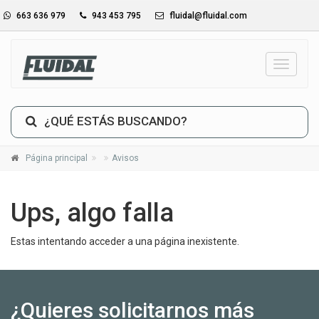
663 636 979
943 453 795
fluidal@fluidal.com
_TXT_
¿QUÉ ESTÁS BUSCANDO?
Página principal
Avisos
Ups, algo falla
Estas intentando acceder a una página inexistente.
¿Quieres solicitarnos más