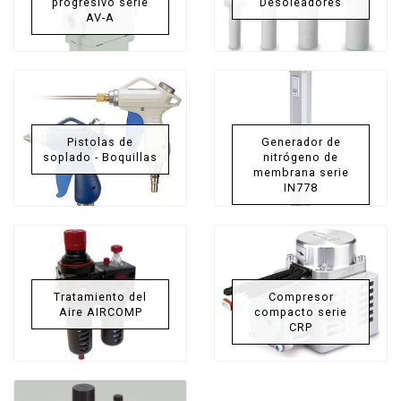
progresivo serie
Desoleadores
AV-A
Pistolas de
Generador de
soplado - Boquillas
nitrógeno de
membrana serie
IN778
Tratamiento del
Compresor
Aire AIRCOMP
compacto serie
CRP