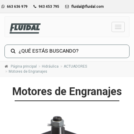
663 636 979
943 453 795
fluidal@fluidal.com
_TXT_
¿QUÉ ESTÁS BUSCANDO?
Página principal
Hidráulica
ACTUADORES
Motores de Engranajes
Motores de Engranajes