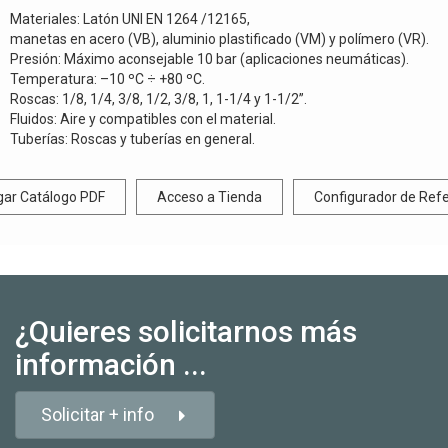
Materiales: Latón UNI EN 1264 /12165,
manetas en acero (VB), aluminio plastificado (VM) y polímero (VR).
Presión: Máximo aconsejable 10 bar (aplicaciones neumáticas).
Temperatura: –10 ºC ÷ +80 ºC.
Roscas: 1/8, 1/4, 3/8, 1/2, 3/8, 1, 1-1/4 y 1-1/2”.
Fluidos: Aire y compatibles con el material.
Tuberías: Roscas y tuberías en general.
gar Catálogo PDF
Acceso a Tienda
Configurador de Ref
¿Quieres solicitarnos más
información ...
Solicitar + info