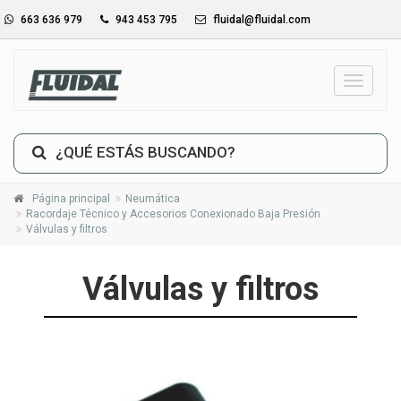
663 636 979
943 453 795
fluidal@fluidal.com
_TXT_
¿QUÉ ESTÁS BUSCANDO?
Página principal
Neumática
Racordaje Técnico y Accesorios Conexionado Baja Presión
Válvulas y filtros
Válvulas y filtros